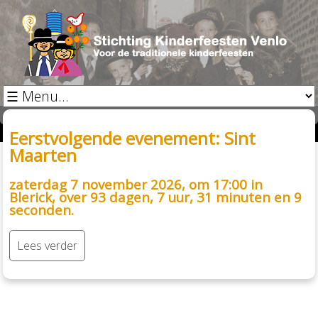
Eerstvolgende evenement:
Sint
Maarten
zaterdag 7 november 2026, om 17:00 in
Blerick, over
93 dagen, 7 uur, 31 minuten en 8
seconden
.