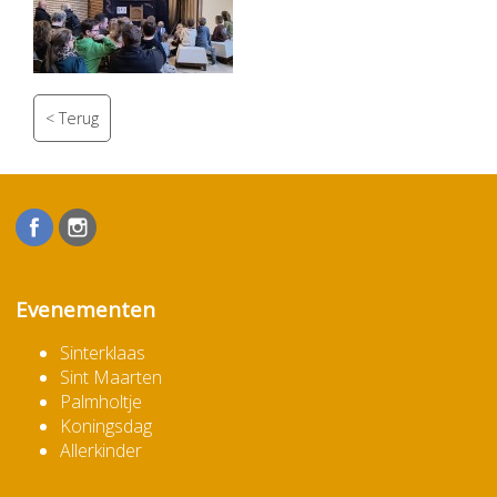
Evenementen
Sinterklaas
Sint Maarten
Palmholtje
Koningsdag
Allerkinder